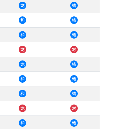
龙
错
和
错
和
错
龙
对
龙
错
和
错
和
错
龙
对
和
错