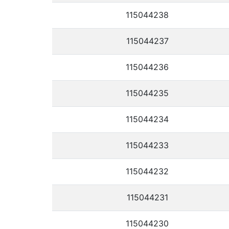
115044238
115044237
115044236
115044235
115044234
115044233
115044232
115044231
115044230