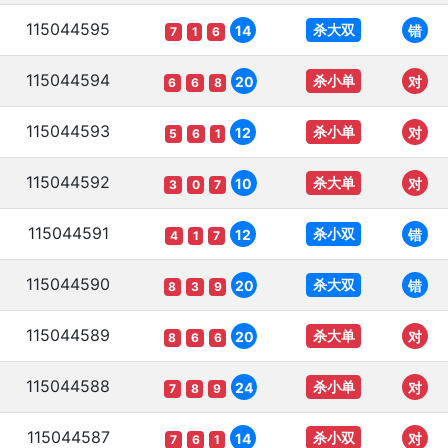
115044595
杀大双
14
错
7
1
6
115044594
杀小单
20
对
6
6
8
115044593
杀小单
12
对
5
6
1
115044592
杀大单
10
对
3
0
7
115044591
杀小双
12
错
4
1
7
115044590
杀大双
20
错
8
3
9
115044589
杀大单
20
对
8
6
6
115044588
杀小单
24
对
7
8
9
115044587
杀小双
14
对
7
6
1