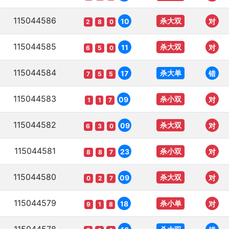
115044586
杀大双
10
对
2
8
0
115044585
杀大双
11
对
6
5
0
115044584
杀大单
17
错
7
5
5
115044583
杀小双
09
对
1
1
7
115044582
杀大双
09
对
6
3
0
115044581
杀小双
23
对
8
8
7
115044580
杀大双
09
对
0
2
7
115044579
杀小单
18
对
9
1
8