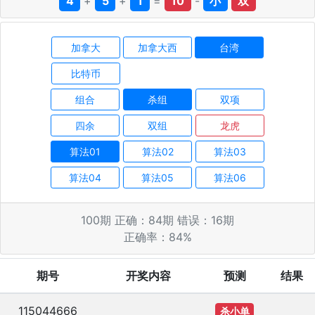
4
+
5
+
1
=
10
-
小
双
加拿大
加拿大西
台湾
比特币
组合
杀组
双项
四余
双组
龙虎
算法01
算法02
算法03
算法04
算法05
算法06
100
期 正确：
84
期 错误：
16
期
正确率：
84
%
期号
开奖内容
预测
结果
115044666
杀小单