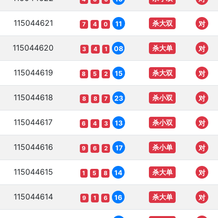
115044621
杀大双
11
对
7
4
0
115044620
杀大单
08
对
3
4
1
115044619
杀大双
15
对
8
5
2
115044618
杀小双
23
对
8
8
7
115044617
杀小双
13
对
6
4
3
115044616
杀小单
17
对
9
6
2
115044615
杀大单
14
对
1
5
8
115044614
杀大单
16
对
9
1
6