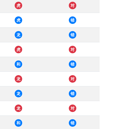
虎
对
虎
错
龙
错
虎
对
和
错
龙
对
龙
错
龙
对
和
错