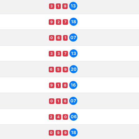
13
3
1
9
18
9
2
7
07
0
6
1
13
3
3
7
20
6
5
9
16
9
1
6
07
0
1
6
06
2
4
0
18
0
9
9