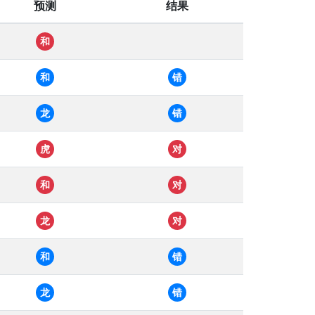
预测
结果
和
和
错
龙
错
虎
对
和
对
龙
对
和
错
龙
错