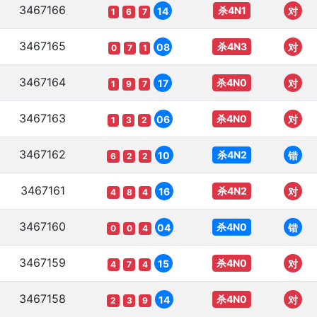
3467166
杀4N1
14
对
1
6
7
3467165
杀4N3
08
对
0
7
1
3467164
杀4N0
17
对
1
9
7
3467163
杀4N0
06
对
1
3
2
3467162
杀4N2
10
错
6
2
2
3467161
杀4N2
16
对
4
8
4
3467160
杀4N0
04
错
0
0
4
3467159
杀4N0
15
对
4
7
4
3467158
杀4N0
14
对
2
3
9