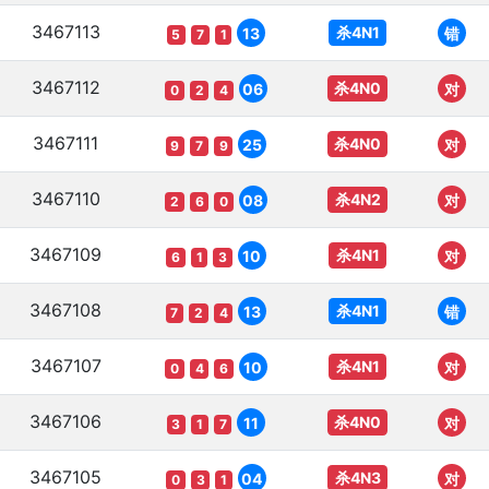
3467113
杀4N1
13
错
5
7
1
3467112
杀4N0
06
对
0
2
4
3467111
杀4N0
25
对
9
7
9
3467110
杀4N2
08
对
2
6
0
3467109
杀4N1
10
对
6
1
3
3467108
杀4N1
13
错
7
2
4
3467107
杀4N1
10
对
0
4
6
3467106
杀4N0
11
对
3
1
7
3467105
杀4N3
04
对
0
3
1