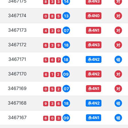
3467175
杀4N3
14
对
8
3
3
3467174
杀4N0
13
对
0
8
5
3467173
杀4N1
07
对
4
3
0
3467172
杀4N3
18
对
6
3
9
3467171
杀4N2
18
错
5
6
7
3467170
杀4N2
09
对
6
1
2
3467169
杀4N1
07
对
0
5
2
3467168
杀4N2
18
错
9
3
6
3467167
杀4N1
09
错
6
0
3