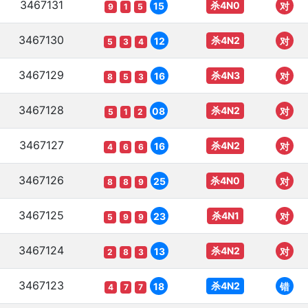
3467131
杀4N0
15
对
9
1
5
3467130
杀4N2
12
对
5
3
4
3467129
杀4N3
16
对
8
5
3
3467128
杀4N2
08
对
5
1
2
3467127
杀4N2
16
对
4
6
6
3467126
杀4N0
25
对
8
8
9
3467125
杀4N1
23
对
5
9
9
3467124
杀4N2
13
对
2
8
3
3467123
杀4N2
18
错
4
7
7