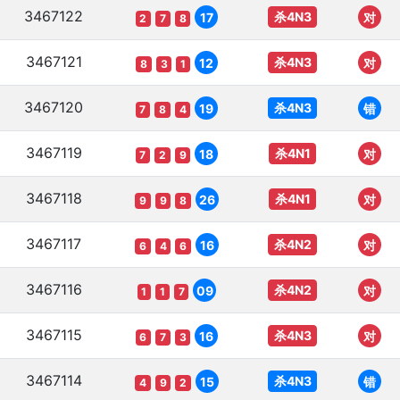
3467122
杀4N3
17
对
2
7
8
3467121
杀4N3
12
对
8
3
1
3467120
杀4N3
19
错
7
8
4
3467119
杀4N1
18
对
7
2
9
3467118
杀4N1
26
对
9
9
8
3467117
杀4N2
16
对
6
4
6
3467116
杀4N2
09
对
1
1
7
3467115
杀4N3
16
对
6
7
3
3467114
杀4N3
15
错
4
9
2