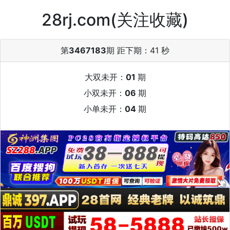
28rj.com(关注收藏)
第
3467183
期 距下期：
41 秒
大双未开：
01
期
小双未开：
06
期
小单未开：
04
期