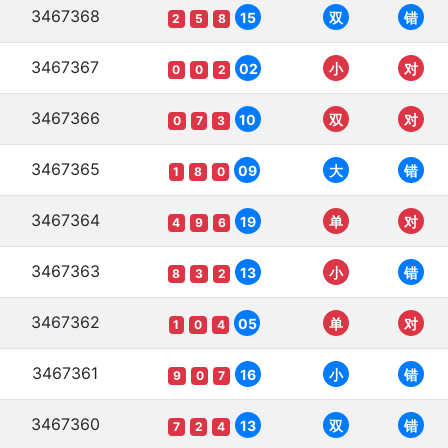
3467368
15
双
错
2
5
8
3467367
02
小
对
0
0
2
3467366
10
双
对
0
7
3
3467365
09
大
错
1
8
0
3467364
19
单
对
4
9
6
3467363
13
小
错
8
3
2
3467362
05
单
对
1
0
4
3467361
16
小
错
9
0
7
3467360
13
双
错
7
2
4