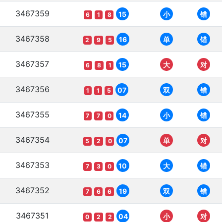
3467359
15
小
错
6
1
8
3467358
16
单
错
2
9
5
3467357
15
大
对
6
8
1
3467356
07
双
错
1
1
5
3467355
14
小
错
7
7
0
3467354
07
单
对
5
2
0
3467353
10
大
错
7
3
0
3467352
19
双
错
7
6
6
3467351
04
小
对
0
2
2