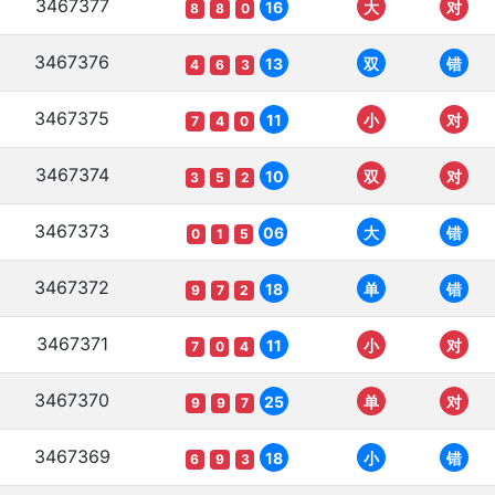
3467377
16
大
对
8
8
0
3467376
13
双
错
4
6
3
3467375
11
小
对
7
4
0
3467374
10
双
对
3
5
2
3467373
06
大
错
0
1
5
3467372
18
单
错
9
7
2
3467371
11
小
对
7
0
4
3467370
25
单
对
9
9
7
3467369
18
小
错
6
9
3