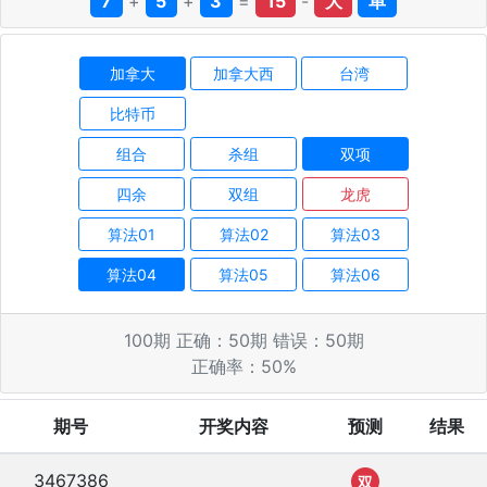
7
+
5
+
3
=
15
-
大
单
加拿大
加拿大西
台湾
比特币
组合
杀组
双项
四余
双组
龙虎
算法01
算法02
算法03
算法04
算法05
算法06
100
期 正确：
50
期 错误：
50
期
正确率：
50
%
期号
开奖内容
预测
结果
3467386
双