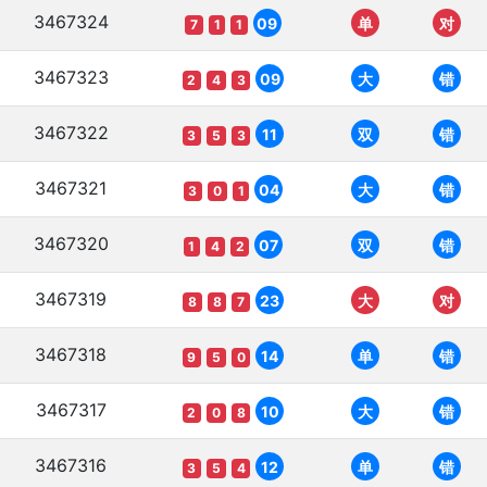
3467324
09
单
对
7
1
1
3467323
09
大
错
2
4
3
3467322
11
双
错
3
5
3
3467321
04
大
错
3
0
1
3467320
07
双
错
1
4
2
3467319
23
大
对
8
8
7
3467318
14
单
错
9
5
0
3467317
10
大
错
2
0
8
3467316
12
单
错
3
5
4