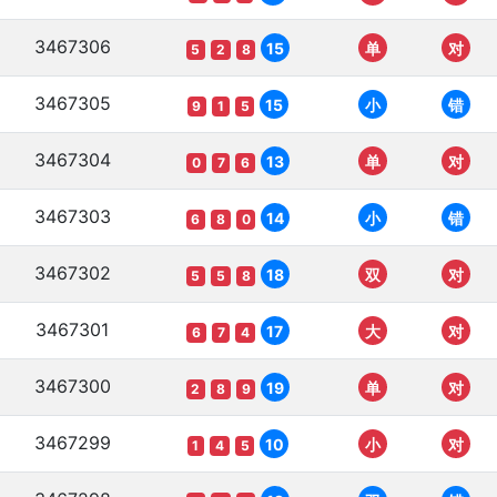
3467306
15
单
对
5
2
8
3467305
15
小
错
9
1
5
3467304
13
单
对
0
7
6
3467303
14
小
错
6
8
0
3467302
18
双
对
5
5
8
3467301
17
大
对
6
7
4
3467300
19
单
对
2
8
9
3467299
10
小
对
1
4
5