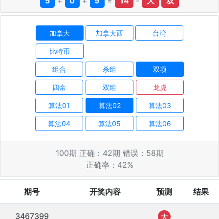
5
+
0
+
9
=
14
-
大
双
加拿大
加拿大西
台湾
比特币
组合
杀组
双项
四余
双组
龙虎
算法01
算法02
算法03
算法04
算法05
算法06
100
期 正确：
42
期 错误：
58
期
正确率：
42
%
期号
开奖内容
预测
结果
3467399
大