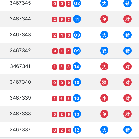
3467345
02
大
错
0
0
2
3467344
11
单
对
2
6
3
3467343
09
大
错
2
4
3
3467342
09
双
错
4
1
4
3467341
14
大
对
1
5
8
3467340
18
双
对
9
0
9
3467339
10
小
对
1
6
3
3467338
13
单
对
3
2
8
3467337
12
大
错
6
2
4