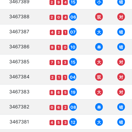
3467389
15
小
错
2
9
4
3467388
06
双
对
2
0
4
3467387
07
大
错
4
2
1
3467386
10
单
错
9
1
0
3467385
15
大
对
7
5
3
3467384
04
双
对
2
1
1
3467383
19
大
对
8
6
5
3467382
08
单
错
0
6
2
3467381
12
大
错
4
5
3